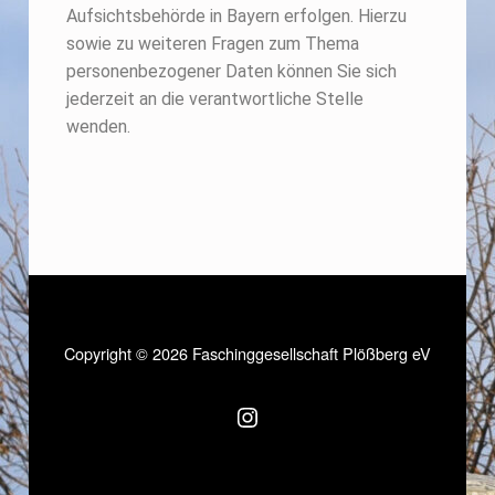
Aufsichtsbehörde in Bayern erfolgen. Hierzu
sowie zu weiteren Fragen zum Thema
personenbezogener Daten können Sie sich
jederzeit an die verantwortliche Stelle
wenden.
Copyright © 2026 Faschinggesellschaft Plößberg eV