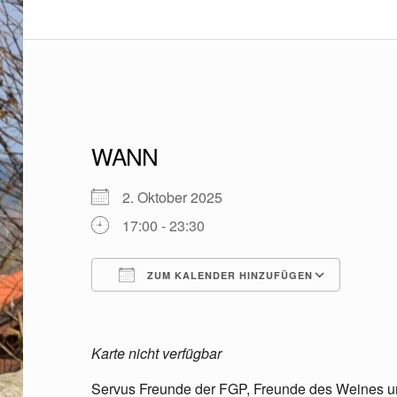
W
WANN
E
2. Oktober 2025
I
17:00 - 23:30
N
ZUM KALENDER HINZUFÜGEN
U
ICS herunterladen
Googl
N
Karte nicht verfügbar
D
Servus Freunde der FGP, Freunde des Weines u