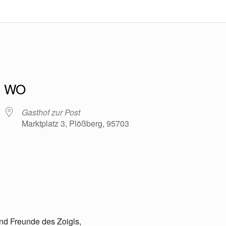
WO
Gasthof zur Post
Marktplatz 3, Plößberg, 95703
e Kalender
iCalendar
nd Freunde des Zoigls,