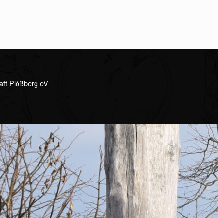
aft Plößberg eV