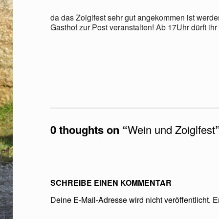
Z
da das Zoiglfest sehr gut angekommen ist werde
O
Gasthof zur Post veranstalten! Ab 17Uhr dürft ih
I
G
Skip back to main navigation
L
F
E
0 thoughts on “
Wein und Zoiglfest
S
T
SCHREIBE EINEN KOMMENTAR
Deine E-Mail-Adresse wird nicht veröffentlicht.
E