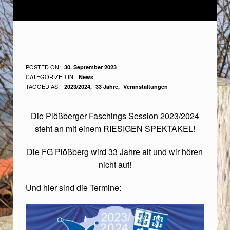
3
POSTED ON:
30. September 2023
WRITTEN BY:
CATEGORIZED IN:
News
3
Medienbeauftragter
TAGGED AS:
2023/2024
33 Jahre
Veranstaltungen
J
A
Die Plößberger Faschings Session 2023/2024
steht an mit einem RIESIGEN SPEKTAKEL!
H
R
Die FG Plößberg wird 33 Jahre alt und wir hören
E
nicht auf!
F
Und hier sind die Termine:
G
P