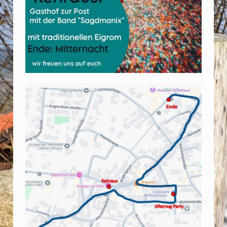
T
R
E
C
K
E
N
V
O
R
S
C
H
A