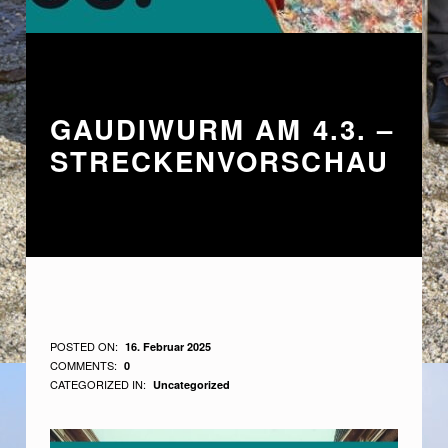
GAUDIWURM AM 4.3. –
STRECKENVORSCHAU
G
POSTED ON:
16. Februar 2025
WRITTEN BY:
COMMENTS:
0
A
Medienbeauftragter
CATEGORIZED IN:
Uncategorized
U