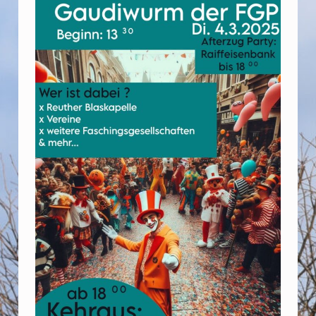
D
I
W
U
R
M
A
M
4
.
3
.
–
S